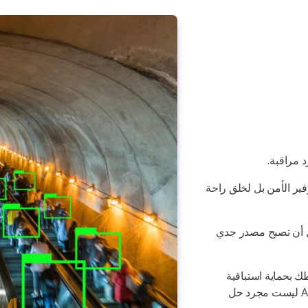
 مراقبة.
 لتوفير الأمن بل لخلق راحة
بل أن تصبح مصدر جدي
 بحماية استباقية
واكتشاف ذكي ودمج سلس للمنظومة في حياتك اليومية، AvidGuard ليست مجرد حل