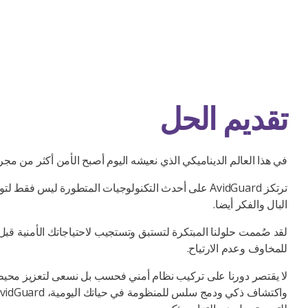
تقديم الحل
في هذا العالم الديناميكي الذي نعيشه اليوم أصبح الأمن أكثر من مجرد
ترتكز AvidGuard على أحدث التكنولوجيات المتطورة ليس فقط
البال والفكر أيضا.
لقد صُممت حلولنا المبتكرة لتستبق وتستجيب لاحتياجاتك الأمنية ق
للمخاوف وعدم الارتياح.
لا يقتصر دورنا على تركيب نظام أمني فحسب بل نسعى لتعزيز محيطك