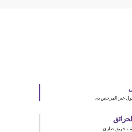
ل
ول غير المرخص به.
حرائق
شوب حريق طارئ.