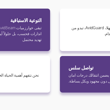
التوعية الاستباقية
ان واجهة الاستخدام التفاعلية تجعل من نظام الأمان امرا سهلا، AvidGuard، تبدو من
ام.
انذارات فحسب، بل حلولاً أي
تهديد محتمل
تواصل سلس
الية، مما يضمن انتقالك درجات امان
 دون مجهود وبكل بساطة.