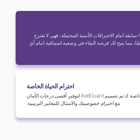
تبقى خوارزميات AvidBeam سابقة امام الاختراقات الأمنية المحتملة، فهي لا تقترح
ضًا، مما يتيح لك فرصة البقاء في وضعية استباقية امام أي
احترام الحياة الخاصة
نحن نتفهم أهمية الحياة الخاصة. اذ تم تصميم AvidGuard لتوفير أقصى درجات الأمان
مع احترام خصوصيتك والامتثال للمعايير الترتيبية.