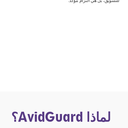
للتسويق، بل هي التزام مؤكد.
لماذا AvidGuard؟