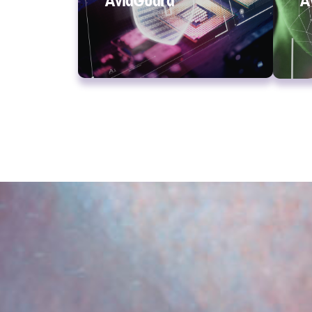
AvidGuard
​