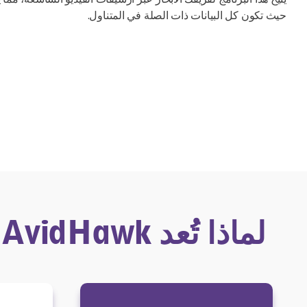
حيث تكون كل البيانات ذات الصلة في المتناول.
لماذا تُعد AvidHawk الخيار الاستراتيجي لشركتك؟