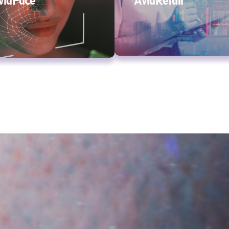
AvidFace
AvidRetail