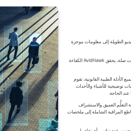
لفيديو الطويلة إلى معلومات موجزة
من خلال التلخيص السريع لساعات من الفيديو إلى مقاطع قصيرة ذات صلة، يحقق AvidHawk الكفاءة
ع الأدلة الطبية القانونية، تقوم
تعليقات توضيحية للأشياء والأحداث
عند الحاجة.
ة ودقة التعلُّم العميق والاستشراف
مقاطع المراقبة الشاملة إلى ملخصات
ا يضمن عدم تناسي أي تفاصيل..