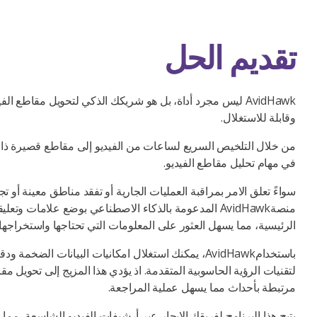
تقديم الحل
AvidHawk ليس مجرد أداة، بل هو شريكك الذكي لتحويل مقاطع ا
وقابلة للاستغلال.
في مهام تحليل مقاطع الفيديو.
سواءً تعلق الامر بمراقبة العمليات الجارية أو تفقد مناطق معينة أو تجمي
منصةAvidHawk المدعومة بالذكاء الاصطناعي بوضع علامات و
الرئيسية، مما يسهل العثور على المعلومات التي تحتاجها واستخراجها 
باستخدامAvidHawk، يمكنك استغلال امكانيات البيانات الضخم
لتقنيات الرؤية الحاسوبية المتقدمة. اذ يؤدي هذا المزيج إلى تحويل 
مرتبطة بأحداث مما يسهل عملية المراجعة.
يتيح هذا البرنامج لفريقك الابحار عبر أرشيفات الفيديو الشاسعة، مم