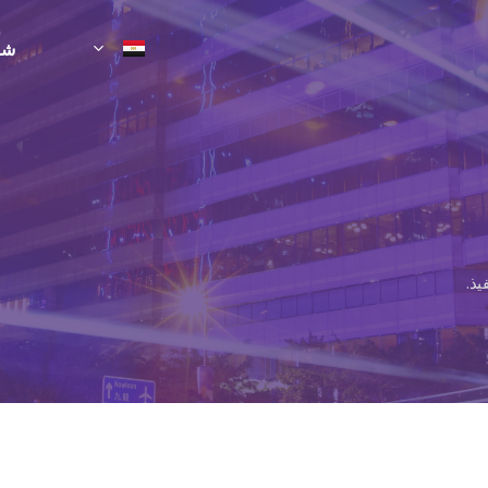
شر
يذ.